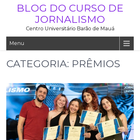
Skip
BLOG DO CURSO DE
to
JORNALISMO
content
Centro Universitário Barão de Mauá
Menu
CATEGORIA:
PRÊMIOS