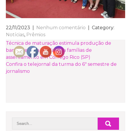
22/11/2023
|
Nenhum comentário
| Category:
Notícias
,
Prêmios
NAVEGAÇÃO
Técnica de maturação estimula produção de
banana e gera renda para famílias de
DE
assentamento em Córrego Rico (SP)
POST
Confira o telejornal da turma do 6º semestre de
jornalismo