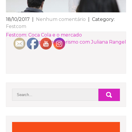
18/10/2017
|
Nenhum comentário
| Category:
Festcom
NAVEGAÇÃO
Festcom: Coca Cola e o mercado
Empreendedorismo com Juliana Rangel
DE
POST