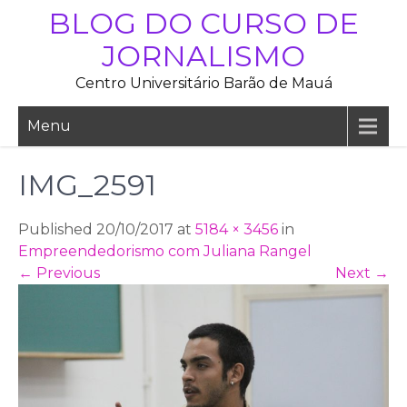
Skip
BLOG DO CURSO DE
to
JORNALISMO
content
Centro Universitário Barão de Mauá
Menu
IMG_2591
Published 20/10/2017 at
5184 × 3456
in
Empreendedorismo com Juliana Rangel
←
Previous
Next
→