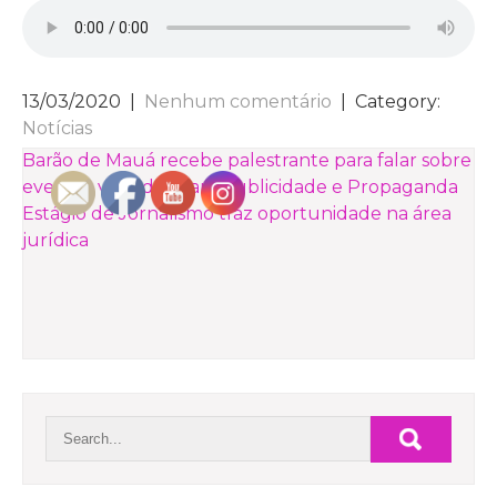
13/03/2020
|
Nenhum comentário
| Category:
Notícias
NAVEGAÇÃO
Barão de Mauá recebe palestrante para falar sobre
eventos voltados para Publicidade e Propaganda
DE
Estágio de Jornalismo traz oportunidade na área
POST
jurídica