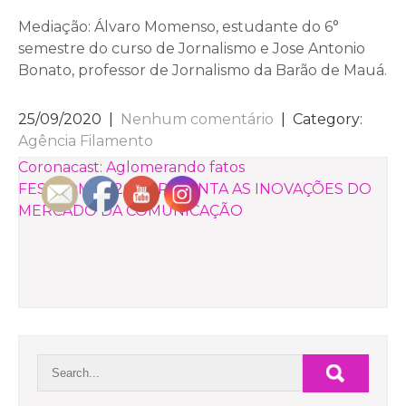
Mediação: Álvaro Momenso, estudante do 6°
semestre do curso de Jornalismo e Jose Antonio
Bonato, professor de Jornalismo da Barão de Mauá.
25/09/2020
|
Nenhum comentário
| Category:
Agência Filamento
NAVEGAÇÃO
Coronacast: Aglomerando fatos
FESTCOM 2020 APRESENTA AS INOVAÇÕES DO
DE
MERCADO DA COMUNICAÇÃO
POST