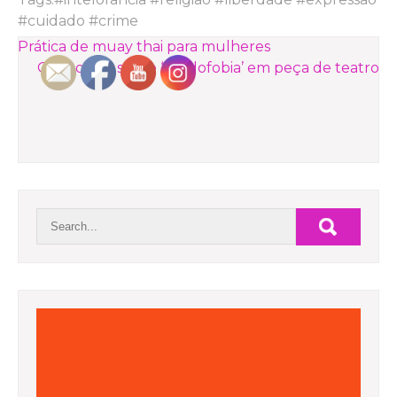
#cuidado #crime
NAVEGAÇÃO
Prática de muay thai para mulheres
Grupo fala sobre ‘gordofobia’ em peça de teatro
DE
POST