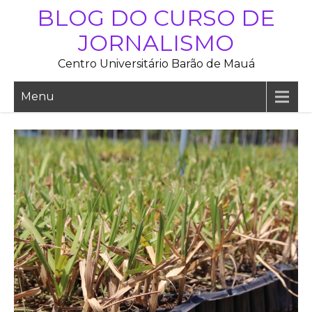
Skip
BLOG DO CURSO DE
to
JORNALISMO
content
Centro Universitário Barão de Mauá
Menu