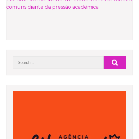
POST
comuns diante da pressão acadêmica