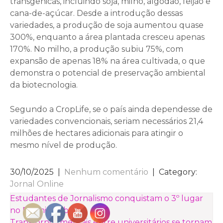
transgênicas, incluindo soja, milho, algodão, feijão e
cana-de-açúcar. Desde a introdução dessas
variedades, a produção de soja aumentou quase
300%, enquanto a área plantada cresceu apenas
170%. No milho, a produção subiu 75%, com
expansão de apenas 18% na área cultivada, o que
demonstra o potencial de preservação ambiental
da biotecnologia.
Segundo a CropLife, se o país ainda dependesse de
variedades convencionais, seriam necessários 21,4
milhões de hectares adicionais para atingir o
mesmo nível de produção.
30/10/2025
|
Nenhum comentário
| Category:
Jornal Online
NAVEGAÇÃO
Estudantes de Jornalismo conquistam o 3º lugar
no Prêmio Sebrae
DE
Transtornos mentais entre universitários se tornam