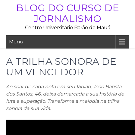
Skip
BLOG DO CURSO DE
to
JORNALISMO
content
Centro Universitário Barão de Mauá
Menu
A TRILHA SONORA DE
UM VENCEDOR
Ao soar de cada nota em seu Violão, João Batista
dos Santos, 46, deixa demarcada a sua história de
luta e superação. Transforma a melodia na trilha
sonora da sua vida.