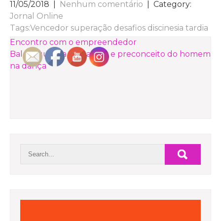
11/05/2018
|
Nenhum comentário
| Category:
Jornal Online
Tags:
Vencedor superação desafios discinesia tardia
NAVEGAÇÃO
Encontro com o empreendedor
Balé: a quebra do padrão e preconceito do homem
DE
na dança
POST