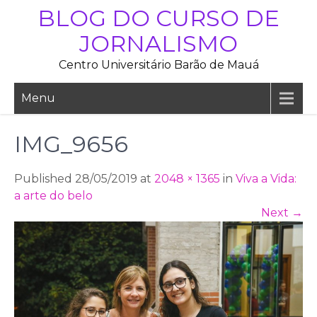
Skip
BLOG DO CURSO DE
to
JORNALISMO
content
Centro Universitário Barão de Mauá
Menu
IMG_9656
Published 28/05/2019 at
2048 × 1365
in
Viva a Vida:
a arte do belo
Next
→