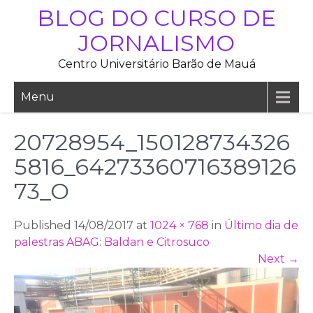
Skip
BLOG DO CURSO DE
to
JORNALISMO
content
Centro Universitário Barão de Mauá
Menu
20728954_150128734326
5816_64273360716389126
73_O
Published 14/08/2017 at
1024 × 768
in
Último dia de
palestras ABAG: Baldan e Citrosuco
Next
→