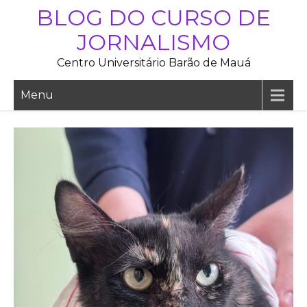
Skip
BLOG DO CURSO DE
to
JORNALISMO
content
Centro Universitário Barão de Mauá
Menu