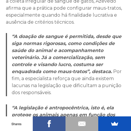
a coleta irregular de sangue de gatos, Azevedo
afirma que a prática pode configurar maus-tratos,
especialmente quando há finalidade lucrativa e
ausência de critérios técnicos.
“A doação de sangue é permitida, desde que
siga normas rigorosas, como condições de
saúde do animal e acompanhamento
veterinário. Já a comercialização, sem
controle e visando lucro, costuma ser
enquadrada como maus-tratos”, destaca.
Por
fim, a especialista reforça que ainda existem
lacunas na legislação que dificultam a punição
dos responsáveis.
“A legislação é antropocêntrica, isto é, ela
protege os animais apenas em função dos
interesses humanos”, conclui Azevedo.
Shares