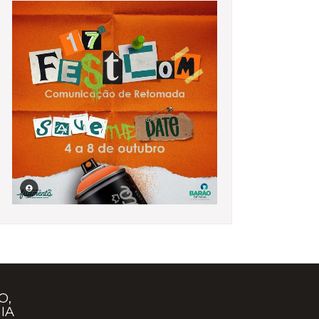
O,
IA