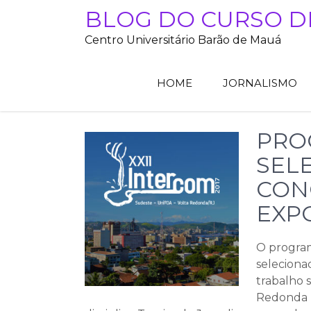
Skip
BLOG DO CURSO D
to
Centro Universitário Barão de Mauá
content
HOME
JORNALISMO
PRO
SEL
CON
EXP
O progra
seleciona
trabalho 
Redonda (