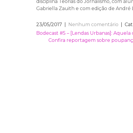
disciplina Teorias do Jornalismo, com alu
Gabriella Zauith e com edição de André 
23/05/2017
|
Nenhum comentário
| Cat
NAVEGAÇÃO
Bodecast #5 – [Lendas Urbanas]: Aquela 
Confira reportagem sobre poupança
DE
POST