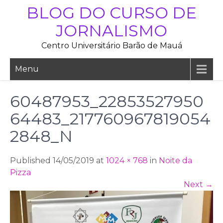
Skip
BLOG DO CURSO DE
to
JORNALISMO
content
Centro Universitário Barão de Mauá
Menu
60487953_22853527950
64483_217760967819054
2848_N
Published 14/05/2019 at
1024 × 768
in
Noite da
Pizza
Next
→