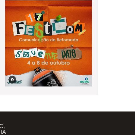
O,
IA