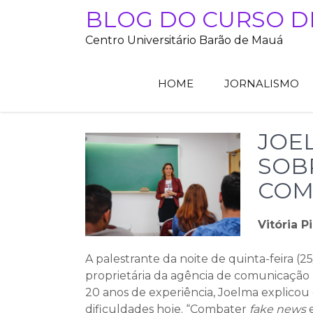
Skip
BLOG DO CURSO D
to
Centro Universitário Barão de Mauá
content
HOME
JORNALISMO
JOE
SOB
COM
Vitória Pi
A palestrante da noite de quinta-feira (2
proprietária da agência de comunicação 
20 anos de experiência, Joelma explicou 
dificuldades hoje. “Combater
fake news
e