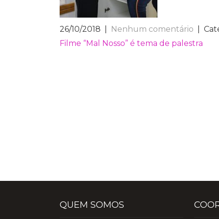
26/10/2018
|
Nenhum comentário
| Cat
NAVEGAÇÃO
Filme “Mal Nosso” é tema de palestra
DE
POST
QUEM SOMOS
COO