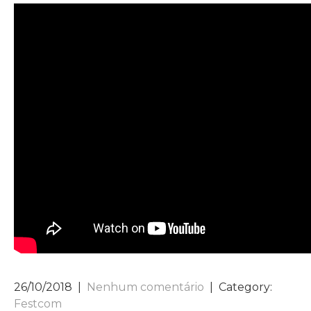
26/10/2018
|
Nenhum comentário
| Category:
Festcom