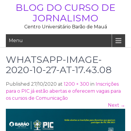
Skip
BLOG DO CURSO DE
to
JORNALISMO
content
Centro Universitário Barão de Mauá
Menu
WHATSAPP-IMAGE-
2020-10-27-AT-17.43.08
Published 27/10/2020 at
1200 × 300
in
Inscrições
para o PIC já estão abertas e oferecem vagas para
os cursos de Comunicação
Next
→