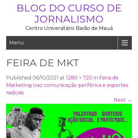
Skip
BLOG DO CURSO DE
to
JORNALISMO
content
Centro Universitário Barão de Mauá
Menu
FEIRA DE MKT
Published 06/10/2021 at
1280 × 720
in
Feira de
Marketing traz comunicação periférica e esportes
radicais
Next
→