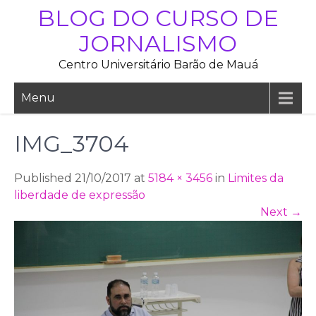
Skip
BLOG DO CURSO DE
to
JORNALISMO
content
Centro Universitário Barão de Mauá
Menu
IMG_3704
Published 21/10/2017 at
5184 × 3456
in
Limites da
liberdade de expressão
Next
→