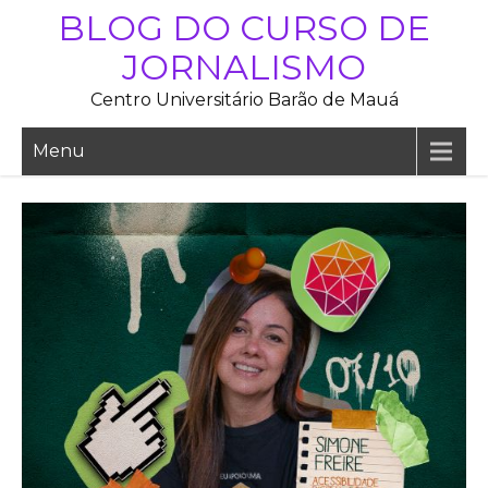
Skip
BLOG DO CURSO DE
to
JORNALISMO
content
Centro Universitário Barão de Mauá
Menu