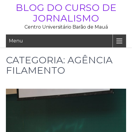
Skip
BLOG DO CURSO DE
to
JORNALISMO
content
Centro Universitário Barão de Mauá
Menu
CATEGORIA:
AGÊNCIA
FILAMENTO