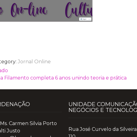
tegory:
Jornal Online
cado
a Filamento completa 6 anos unindo teoria e prática
RDENAÇÃO
UNIDADE COMUNICAÇÃ
NEGÓCIOS E TECNOLOG
 Ms. Carmen Silvia Porto
Rua José Curvelo da Silveira 
lti Justo
110