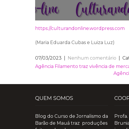
https://culturandonline.wordpress.com
(Maria Eduarda Cubas e Luiza Luz)
07/03/2023
|
Nenhum comentário
| Ca
NAVEGAÇÃO
Agência Filamento traz vivência de mer
Agênci
DE
POST
QUEM SOMOS
COO
Blog do Curso de Jornalismo da
Profa.
Barão de Mauá traz produções
Brunia