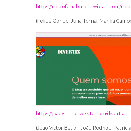
https://microfonebmaua.wixsite.com/mic
(Felipe Gondo; Julia Tornai; Marília Camp
https://joaovbetioli.wixsite.com/divertix
(João Victor Betioli; João Rodrigo; Patríc