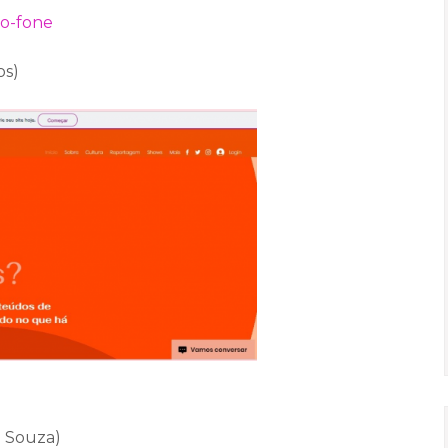
ro-fone
os)
ia Souza)