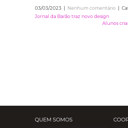
03/03/2023
|
Nenhum comentário
| Ca
NAVEGAÇÃO
Jornal da Barão traz novo design
Alunos cria
DE
POST
QUEM SOMOS
COO