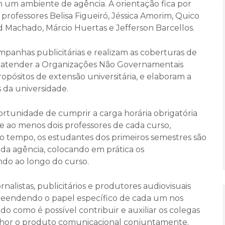
 um ambiente de agência. A orientação fica por
 professores Belisa Figueiró, Jéssica Amorim, Quico
id Machado, Márcio Huertas e Jefferson Barcellos.
mpanhas publicitárias e realizam as coberturas de
de atender a Organizações Não Governamentais
ropósitos de extensão universitária, e elaboram a
 da universidade.
rtunidade de cumprir a carga horária obrigatória
de ao menos dois professores de cada curso,
o tempo, os estudantes dos primeiros semestres são
 da agência, colocando em prática os
ndo ao longo do curso.
ornalistas, publicitários e produtores audiovisuais
preendendo o papel específico de cada um nos
 como é possível contribuir e auxiliar os colegas
lhor o produto comunicacional conjuntamente.