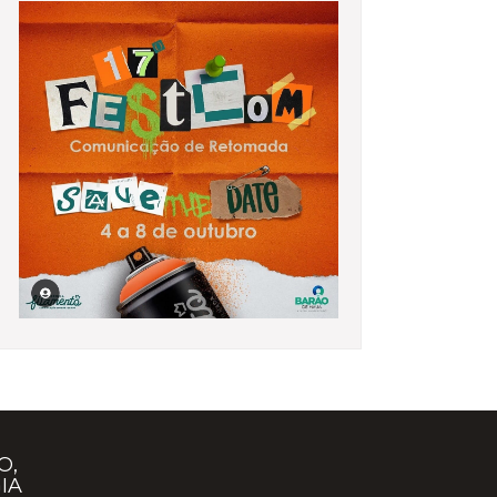
O,
IA