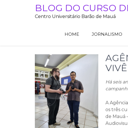
Skip
BLOG DO CURSO D
to
Centro Universitário Barão de Mauá
content
HOME
JORNALISMO
AGÊ
VIV
Há seis a
campanhas
A Agência
os três c
de Mauá –
Audiovisua