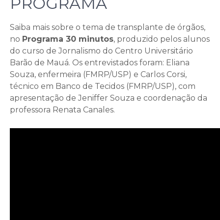
PROGRAMA
Saiba mais sobre o tema de transplante de órgãos,
no
Programa 30 minutos
, produzido pelos alunos
do curso de Jornalismo do Centro Universitário
Barão de Mauá. Os entrevistados foram: Eliana
Souza, enfermeira (FMRP/USP) e Carlos Corsi,
técnico em Banco de Tecidos (FMRP/USP), com
apresentação de Jeniffer Souza e coordenação da
professora Renata Canales.