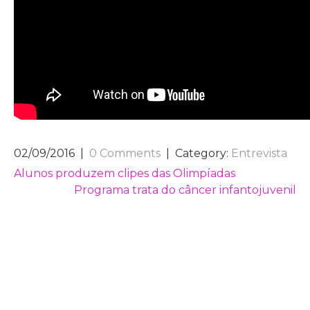
02/09/2016
|
0 Comments
| Category:
Entrevista
NAVEGAÇÃO
Alunos produzem clipes das Olimpíadas
Programa trata do câncer infantojuvenil
DE
POST