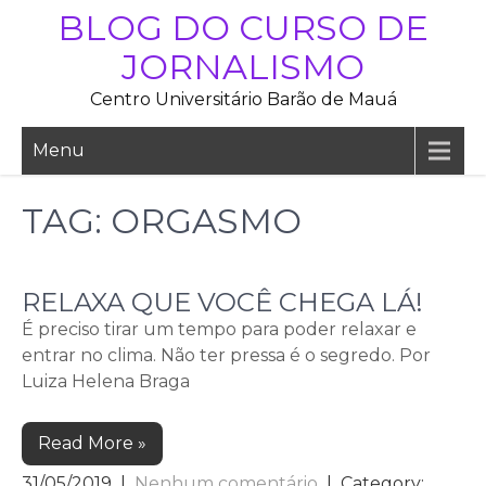
Skip
BLOG DO CURSO DE
to
JORNALISMO
content
Centro Universitário Barão de Mauá
Menu
TAG:
ORGASMO
RELAXA QUE VOCÊ CHEGA LÁ!
É preciso tirar um tempo para poder relaxar e
entrar no clima. Não ter pressa é o segredo. Por
Luiza Helena Braga
Read More »
31/05/2019
|
Nenhum comentário
| Category: