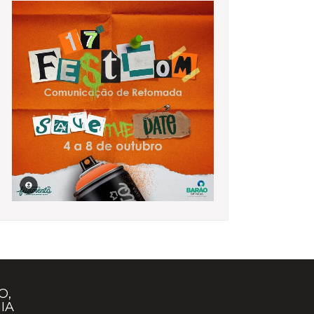
O,
IA