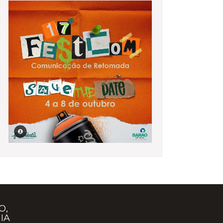
O,
IA