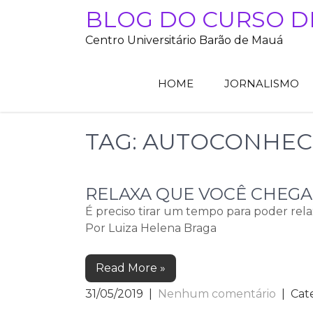
Skip
BLOG DO CURSO D
to
Centro Universitário Barão de Mauá
content
HOME
JORNALISMO
TAG:
AUTOCONHEC
RELAXA QUE VOCÊ CHEGA 
É preciso tirar um tempo para poder relax
Por Luiza Helena Braga
Read More »
31/05/2019
|
Nenhum comentário
| Cat