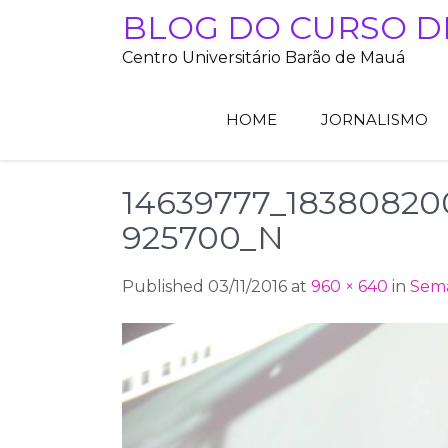
Skip
BLOG DO CURSO D
to
Centro Universitário Barão de Mauá
content
HOME
JORNALISMO
14639777_18380820
925700_N
Published 03/11/2016 at
960 × 640
in
Sema