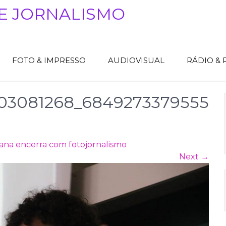
E JORNALISMO
FOTO & IMPRESSO
AUDIOVISUAL
RÁDIO &
03081268_6849273379555
na encerra com fotojornalismo
Next
→