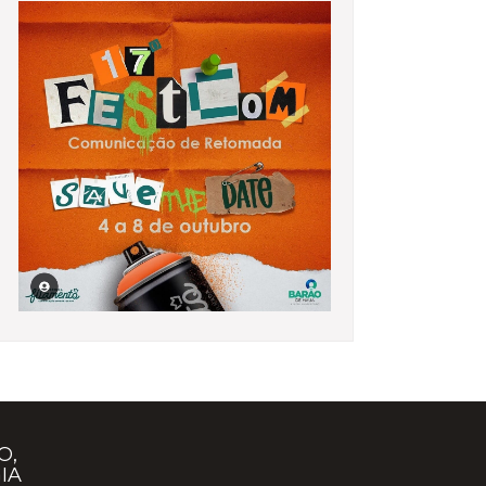
O,
IA