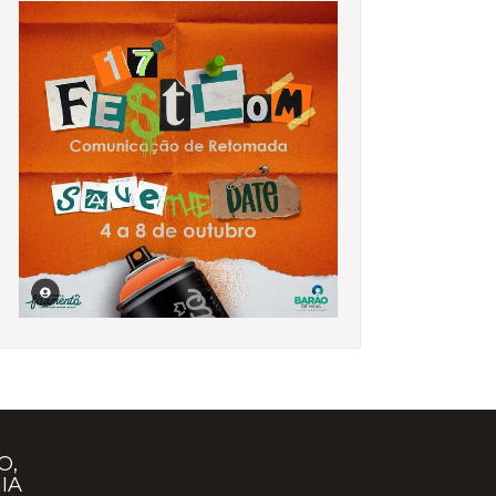
O,
IA