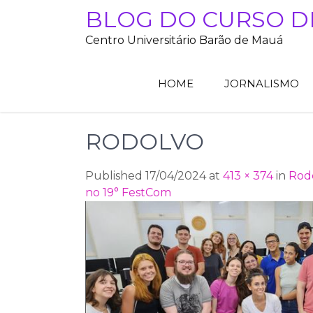
Skip
BLOG DO CURSO D
to
Centro Universitário Barão de Mauá
content
HOME
JORNALISMO
RODOLVO
Published 17/04/2024 at
413 × 374
in
Rodo
no 19° FestCom