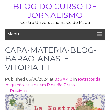
Skip
BLOG DO CURSO DE
to
JORNALISMO
content
Centro Universitário Barão de Mauá
Menu
CAPA-MATERIA-BLOG-
BARAO-ANAS-E-
VITORIA-1-1
Published 03/06/2024 at
836 × 413
in
Retratos da
imigração italiana em Ribeirão Preto
←
Previous