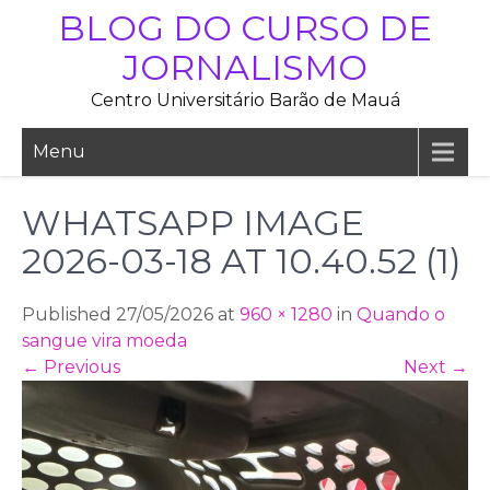
Skip
BLOG DO CURSO DE
to
JORNALISMO
content
Centro Universitário Barão de Mauá
Menu
WHATSAPP IMAGE
2026-03-18 AT 10.40.52 (1)
Published 27/05/2026 at
960 × 1280
in
Quando o
sangue vira moeda
←
Previous
Next
→