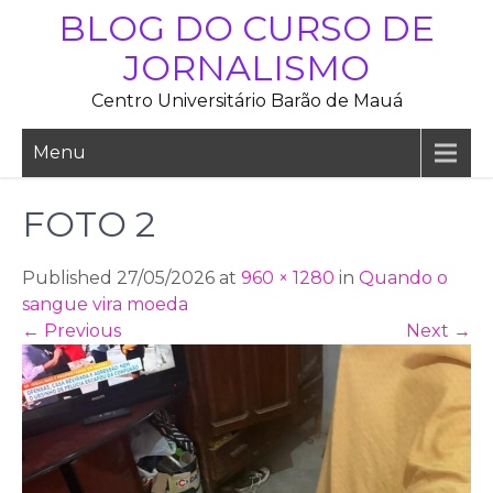
Skip
BLOG DO CURSO DE
to
JORNALISMO
content
Centro Universitário Barão de Mauá
Menu
FOTO 2
Published 27/05/2026 at
960 × 1280
in
Quando o
sangue vira moeda
←
Previous
Next
→