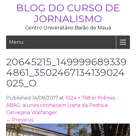
Skip
BLOG DO CURSO DE
to
JORNALISMO
content
Centro Universitário Barão de Mauá
Menu
20645215_149999689339
4861_3502467134139024
025_O
Published 14/08/2017 at
1024 × 768
in
Prêmio
ABAG: alunos conhecem Usina da Pedra e
Cervejaria Walfanger
←
Previous