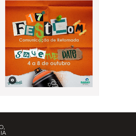
O,
IA