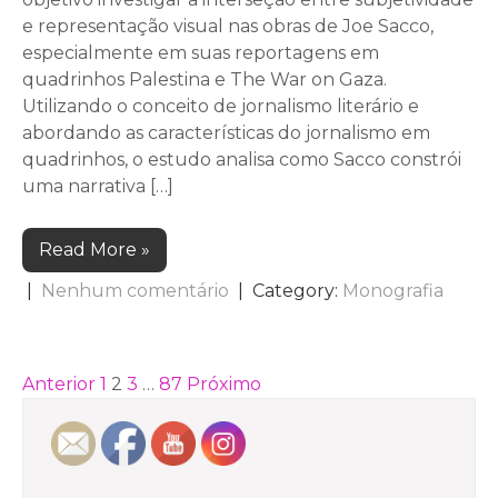
e representação visual nas obras de Joe Sacco,
especialmente em suas reportagens em
quadrinhos Palestina e The War on Gaza.
Utilizando o conceito de jornalismo literário e
abordando as características do jornalismo em
quadrinhos, o estudo analisa como Sacco constrói
uma narrativa […]
Read More »
|
Nenhum comentário
| Category:
Monografia
PAGINAÇÃO
Anterior
1
2
3
…
87
Próximo
DE
POSTS