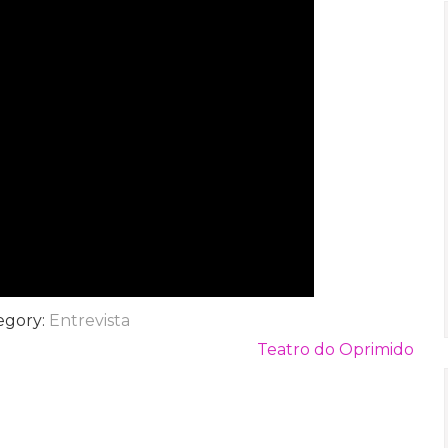
egory:
Entrevista
Teatro do Oprimido