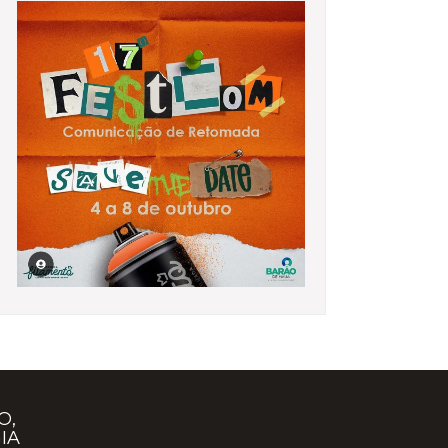
O,
IA