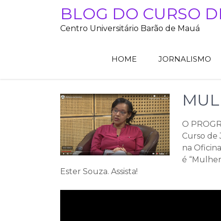
Skip
BLOG DO CURSO D
to
Centro Universitário Barão de Mauá
content
HOME
JORNALISMO
MUL
O PROGRA
Curso de 
na Oficin
é “Mulhere
Ester Souza. Assista!