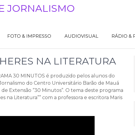
E JORNALISMO
FOTO & IMPRESSO
AUDIOVISUAL
RÁDIO &
HERES NA LITERATURA
MA 30 MINUTOS é produzido pelos alunos do
Jornalismo do Centro Universitário Barão de Mauá
a de Extensão “30 Minutos”. O tema deste programa
s na Literatura”” com a professora e escritora Maris