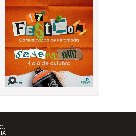
O,
IA