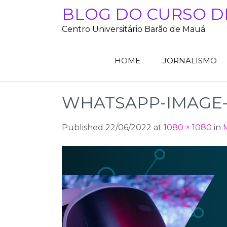
Skip
BLOG DO CURSO D
to
Centro Universitário Barão de Mauá
content
HOME
JORNALISMO
WHATSAPP-IMAGE-20
Published 22/06/2022 at
1080 × 1080
in