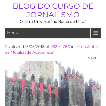
Skip
BLOG DO CURSO DE
to
JORNALISMO
content
Centro Universitário Barão de Mauá
Menu
Published 15/05/2018 at
962 × 1280
in
Intercâmbio
de Mobilidade Acadêmica
Next
→