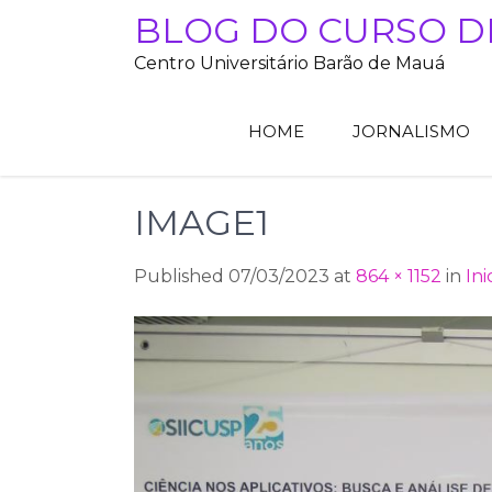
Skip
BLOG DO CURSO D
to
Centro Universitário Barão de Mauá
content
HOME
JORNALISMO
IMAGE1
Published 07/03/2023 at
864 × 1152
in
Ini