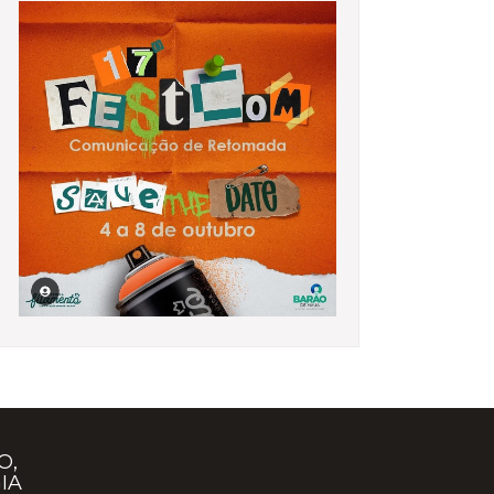
O,
IA