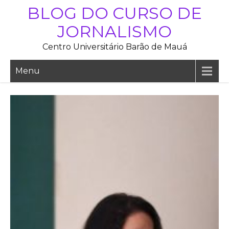
Skip
BLOG DO CURSO DE
to
JORNALISMO
content
Centro Universitário Barão de Mauá
Menu