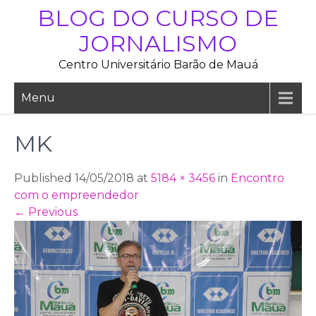
Skip
BLOG DO CURSO DE
to
JORNALISMO
content
Centro Universitário Barão de Mauá
Menu
MK
Published 14/05/2018 at
5184 × 3456
in
Encontro
com o empreendedor
←
Previous