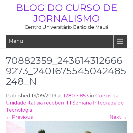
Skip
BLOG DO CURSO DE
to
JORNALISMO
content
Centro Universitário Barão de Mauá
Menu
70882359_243614312666
9273_2401675545042485
248_N
Published 13/09/2019 at
1280 × 853
in
Cursos da
Unidade Itatiaia recebem III Semana Integrada de
Tecnologia
←
Previous
Next
→