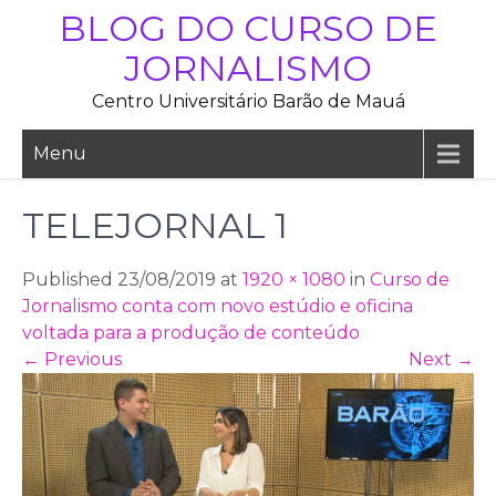
Skip
BLOG DO CURSO DE
to
JORNALISMO
content
Centro Universitário Barão de Mauá
Menu
TELEJORNAL 1
Published 23/08/2019 at
1920 × 1080
in
Curso de
Jornalismo conta com novo estúdio e oficina
voltada para a produção de conteúdo
←
Previous
Next
→