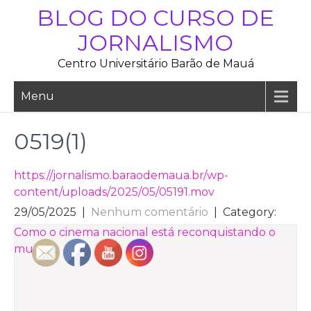
Skip
BLOG DO CURSO DE
to
JORNALISMO
content
Centro Universitário Barão de Mauá
Menu
0519(1)
https://jornalismo.baraodemaua.br/wp-
content/uploads/2025/05/05191.mov
29/05/2025
|
Nenhum comentário
| Category:
NAVEGAÇÃO
Como o cinema nacional está reconquistando o
mundo
DE
POST