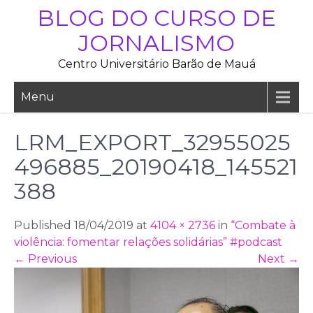
Skip
BLOG DO CURSO DE
to
JORNALISMO
content
Centro Universitário Barão de Mauá
Menu
LRM_EXPORT_32955025
496885_20190418_145521
388
Published 18/04/2019 at
4104 × 2736
in
“Combate à
violência: fomentar relações solidárias” #podcast
←
Previous
Next
→