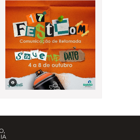
O,
IA