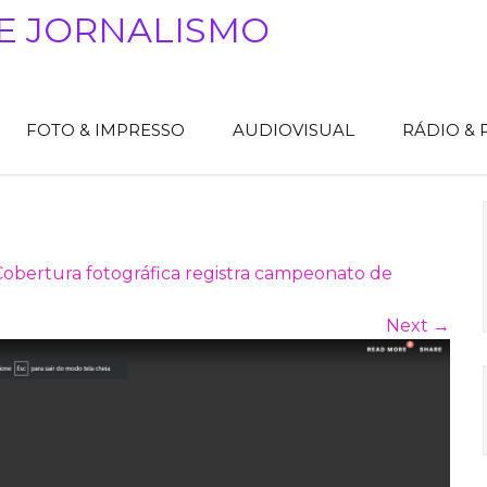
E JORNALISMO
FOTO & IMPRESSO
AUDIOVISUAL
RÁDIO &
Cobertura fotográfica registra campeonato de
Next
→