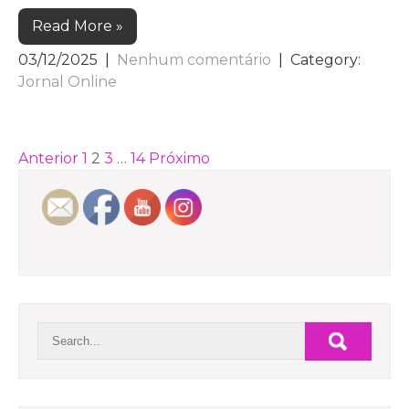
Read More »
03/12/2025
|
Nenhum comentário
| Category:
Jornal Online
PAGINAÇÃO
Anterior
1
2
3
…
14
Próximo
DE
POSTS