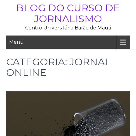
Skip
BLOG DO CURSO DE
to
JORNALISMO
content
Centro Universitário Barão de Mauá
Menu
CATEGORIA:
JORNAL
ONLINE