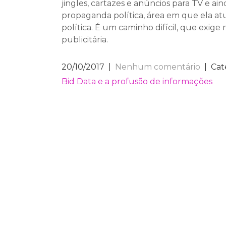
jingles, cartazes e anúncios para TV e ai
propaganda política, área em que ela at
política. É um caminho difícil, que exige 
publicitária.
20/10/2017
|
Nenhum comentário
| Cat
NAVEGAÇÃO
Bid Data e a profusão de informações
DE
POST