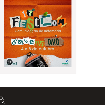
O,
IA