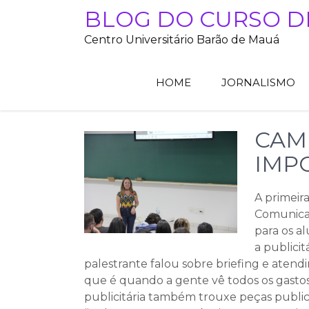
Skip
BLOG DO CURSO D
to
Centro Universitário Barão de Mauá
content
HOME
JORNALISMO
CAMI
IMP
A primeira
Comunicaç
para os a
a publicit
palestrante falou sobre briefing e atend
que é quando a gente vê todos os gastos,
publicitária também trouxe peças publici