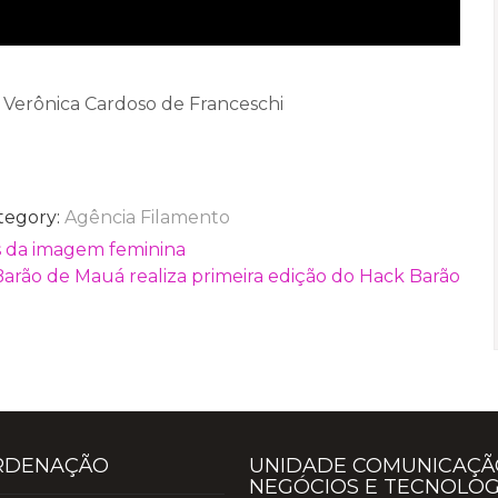
e Verônica Cardoso de Franceschi
tegory:
Agência Filamento
s da imagem feminina
Barão de Mauá realiza primeira edição do Hack Barão
RDENAÇÃO
UNIDADE COMUNICAÇÃ
NEGÓCIOS E TECNOLOG