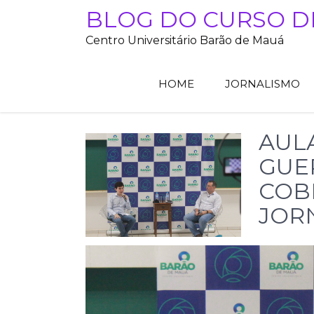
Skip
BLOG DO CURSO D
to
Centro Universitário Barão de Mauá
content
HOME
JORNALISMO
AUL
GUE
COB
JOR