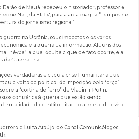
io Barão de Mauá recebeu o historiador, professor e
uilherme Nali, da EPTV, para a aula magna “Tempos de
ertura do jornalismo regional”.
 guerra na Ucrânia, seus impactos e os vários
a econômica e a guerra da informação. Alguns dos
ma “névoa”, a qual oculta o que de fato ocorre, e a
 da Guerra Fria.
ações verdadeiras e citou a crise humanitária que
 a volta da política “da imposição pela força”
obre a “cortina de ferro” de Vladimir Putin,
estos contrários à guerra que estão sendo
 brutalidade do conflito, citando a morte de civis e
uerrero e Luiza Araújo, do Canal Comunicólogos,
th.