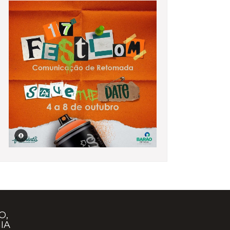
O,
IA