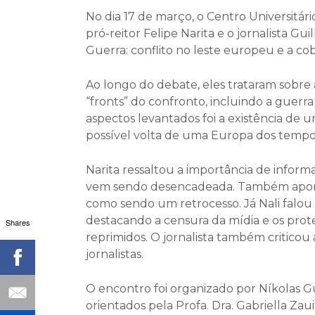
No dia 17 de março, o Centro Universitár
pró-reitor Felipe Narita e o jornalista G
Guerra: conflito no leste europeu e a cob
Ao longo do debate, eles trataram sobre a
“fronts” do confronto, incluindo a guerr
aspectos levantados foi a existência de u
possível volta de uma Europa dos tempos
Narita ressaltou a importância de inform
vem sendo desencadeada. Também apontou
como sendo um retrocesso. Já Nali falou s
destacando a censura da mídia e os prot
Shares
reprimidos. O jornalista também criticou a
jornalistas.
O encontro foi organizado por Níkolas G
orientados pela Profa. Dra. Gabriella Zaui