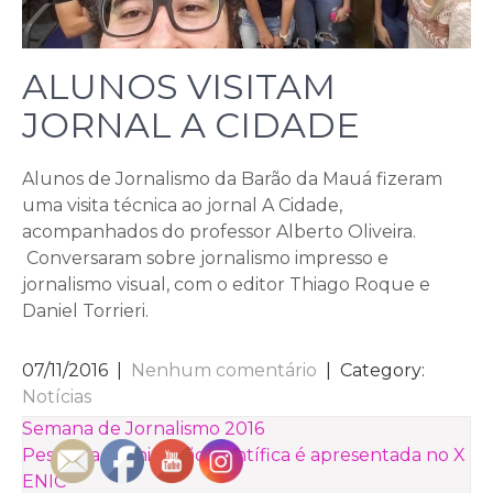
ALUNOS VISITAM
JORNAL A CIDADE
Alunos de Jornalismo da Barão da Mauá fizeram
uma visita técnica ao jornal A Cidade,
acompanhados do professor Alberto Oliveira.
Conversaram sobre jornalismo impresso e
jornalismo visual, com o editor Thiago Roque e
Daniel Torrieri.
07/11/2016
|
Nenhum comentário
| Category:
Notícias
NAVEGAÇÃO
Semana de Jornalismo 2016
Pesquisa de iniciação científica é apresentada no X
DE
ENIC